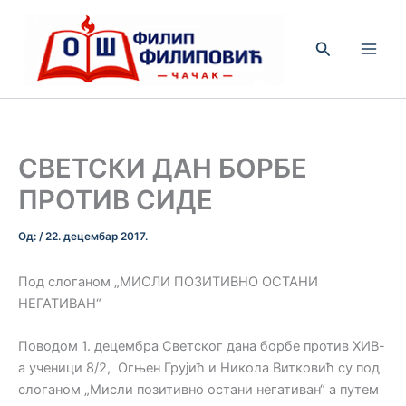
Пређи
на
Претрага
садржај
СВЕТСКИ ДАН БОРБЕ
ПРОТИВ СИДЕ
Од:
/
22. децембар 2017.
Под слоганом „МИСЛИ ПОЗИТИВНО ОСТАНИ
НЕГАТИВАН“
Поводом 1. децембра Светског дана борбе против ХИВ-
а ученици 8/2, Огњен Грујић и Никола Витковић су под
слоганом „Мисли позитивно остани негативан“ а путем