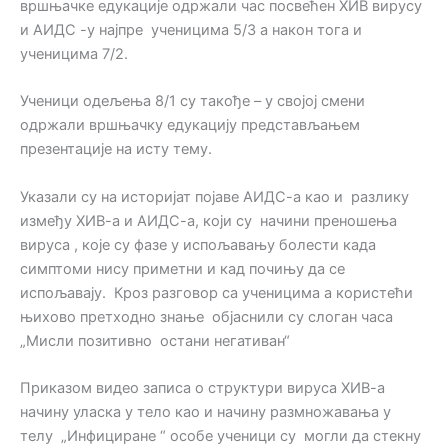
вршњачке едукације одржали час посвећен ХИВ вирусу
и АИДС -у најпре ученицима 5/3 а након тога и
ученицима 7/2.
Ученици одељења 8/1 су такође – у својој смени
одржали вршњачку едукацију представљањем
презентације на исту тему.
Указали су на историјат појаве АИДС-а као и разлику
између ХИВ-а и АИДС-а, који су начини преношења
вируса , које су фазе у испољавању болести када
симптоми нису приметни и кад почињу да се
испољавају. Кроз разговор са ученицима а користећи
њихово претходно знање објаснили су слоган часа
„Мисли позитивно остани негативан“
Приказом видео записа о структури вируса ХИВ-а
начину уласка у тело као и начину размножавања у
телу „Инфициране “ особе ученици су могли да стекну