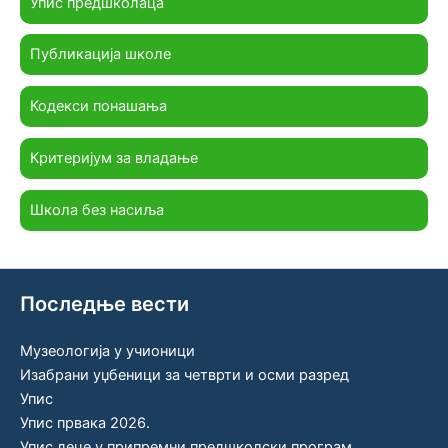
Упис предшколаца
Публикација школе
Кодекси понашања
Критеријум за владање
Школа без насиља
Последње вести
Музеологија у учионици
Изабрани уџбеници за четврти и осми разред
Упис
Упис првака 2026.
Упис деце у припремни предшколски програм