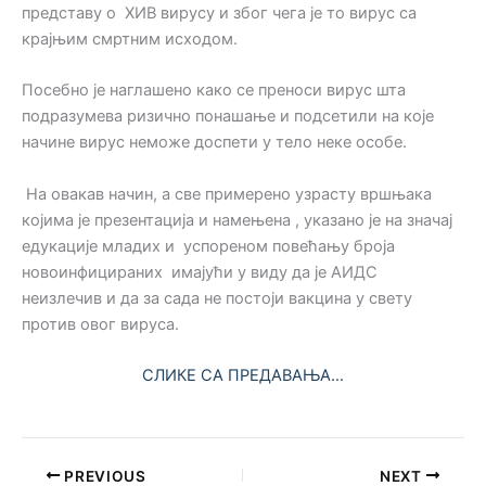
представу о ХИВ вирусу и због чега је то вирус са
крајњим смртним исходом.
Посебно је наглашено како се преноси вирус шта
подразумева ризично понашање и подсетили на које
начине вирус неможе доспети у тело неке особе.
На овакав начин, а све примерено узрасту вршњака
којима је презентација и намењена , указано је на значај
едукације младих и успореном повећању броја
новоинфицираних имајући у виду да је АИДС
неизлечив и да за сада не постоји вакцина у свету
против овог вируса.
СЛИКЕ СА ПРЕДАВАЊА…
PREVIOUS
NEXT