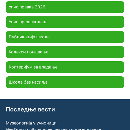
Упис првака 2026.
Упис предшколаца
Публикација школе
Кодекси понашања
Критеријум за владање
Школа без насиља
Последње вести
Музеологија у учионици
Изабрани уџбеници за четврти и осми разред