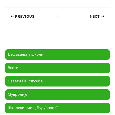
PREVIOUS
NEXT
Дешавања у школи
Вести
Савети ПП службе
Мудролије
Школски лист „Будућност“