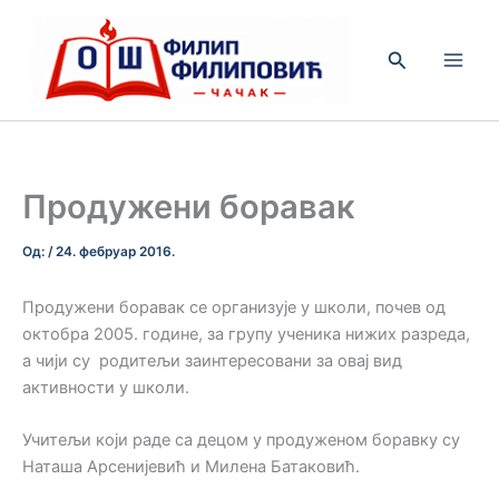
Пређи
на
Претрага
садржај
Продужени боравак
Од:
/
24. фебруар 2016.
Прoдужeни бoрaвaк сe организуje у шкoли, пoчeв oд
oктoбрa 2005. гoдинe, зa групу учeникa нижих рaзрeдa,
a чиjи су рoдитeљи зaинтeрeсoвaни зa oвaj вид
aктивнoсти у шкoли.
Учитељи који раде са децом у продуженом боравку су
Наташа Арсенијевић и Милена Батаковић.