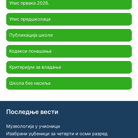
Упис првака 2026.
Упис предшколаца
Публикација школе
Кодекси понашања
Критеријум за владање
Школа без насиља
Последње вести
Музеологија у учионици
Изабрани уџбеници за четврти и осми разред