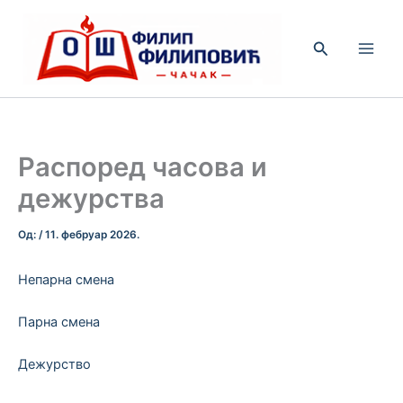
Пређи
на
Претрага
садржај
Распоред часова и
дежурства
Од:
/
11. фебруар 2026.
Непарна смена
Парна смена
Дежурство