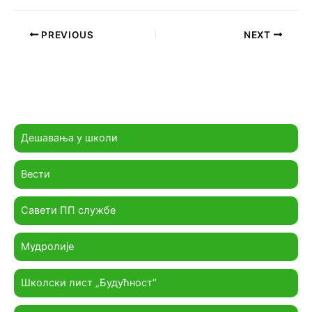
PREVIOUS
NEXT
Дешавања у школи
Вести
Савети ПП службе
Мудролије
Школски лист „Будућност“