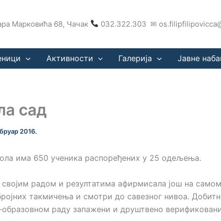
ра Марковића 68, Чачак
032.322.303 ✉ os.filipfilipovicc
еници
Активности
Галерија
Јавне наба
а сад
бруар 2016.
ола има 650 ученика распоређених у 25 одељења.
 својим радом и резултатима афирмисала још на самом 
бројних такмичења и смотри до савезног нивоа. Добитни
-образовном раду запажени и друштвено верификовани