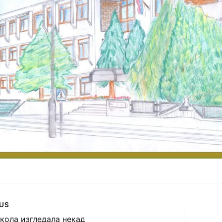
US
школа изгледала некад