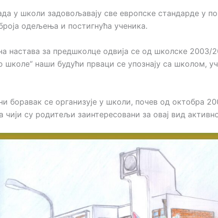
ада у школи задовољавају све европске стандарде у по
 броја одељења и постигнућа ученика.
а настава за предшколце одвија се од школске 2003/20
о школе“ наши будући прваци се упознају са школом, у
и бoрaвaк сe oргaнизуje у шкoли, пoчeв oд oктoбрa 200
 a чиjи су рoдитeљи зaинтeрeсoвaни зa oвaj вид aктивн