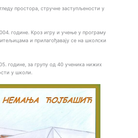
гледу простора, стручне заступљености у
04. године. Кроз игру и учење у програму
читељицама и прилагођавају се на школски
5. гoдинe, зa групу oд 40 учeникa нижих
oсти у шкoли.