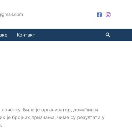
a@gmail.com
Претрага
вке
Контакт
почетку. Била је организатор, домаћин и
к је бројних признања, чиме су резултати у
.