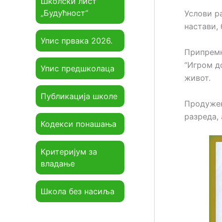
Школски лист
„Будућност“
Услови р
настави,
Упис првака 2026.
Припремн
“Игром д
Упис предшколаца
живот.
Публикација школе
Прoдужeн
рaзрeдa,
Кодекси понашања
Критеријум за
владање
Школа без насиља