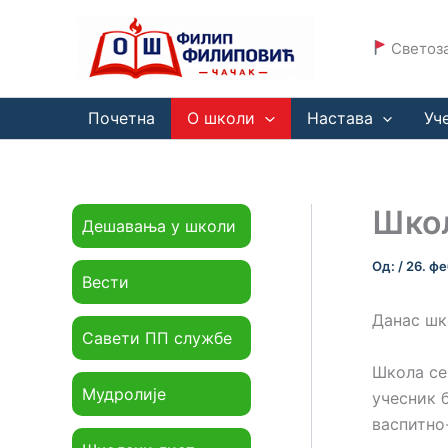
Пређи
на
Светоза
садржај
Почетна
О школи
Настава
Уч
Школ
Дешавања у школи
Од:
/
26. фе
Вести
Данас шк
Савети ПП службе
Школа се
Мудролије
учесник 
васпитно