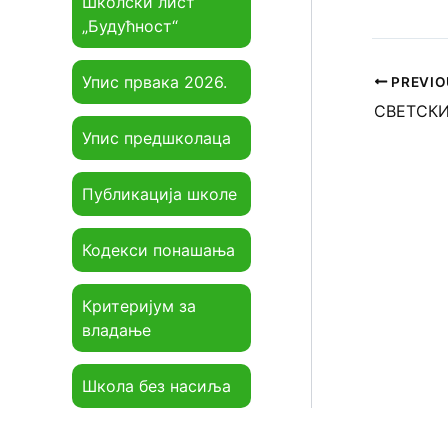
Школски лист
„Будућност“
Упис првака 2026.
PREVIO
СВЕТСКИ
Упис предшколаца
Публикација школе
Кодекси понашања
Критеријум за
владање
Школа без насиља