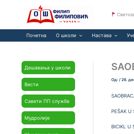
Пређи
на
Светоза
садржај
Почетна
О школи
Настава
Уч
SAOB
Дешавања у школи
Од:
/
26. де
Вести
SAOBRACA
Савети ПП службе
PEŠAK U
Мудролије
BICIKL U