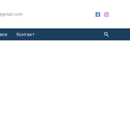
a@gmail.com
Претрага
вке
Контакт