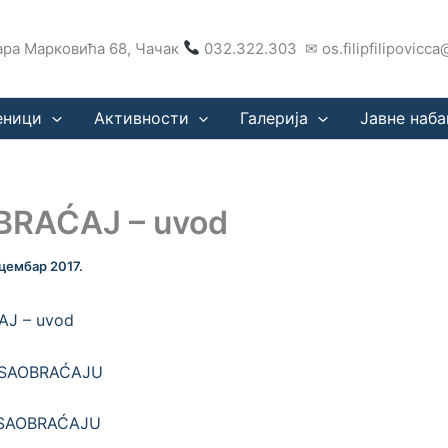
ра Марковића 68, Чачак
032.322.303 ✉ os.filipfilipovicc
еници
Активности
Галерија
Јавне наба
RAĆAJ – uvod
цембар 2017.
J – uvod
 SAOBRAĆAJU
 SAOBRAĆAJU