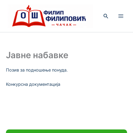
Пређи
на
Претрага
садржај
Јавне набавке
Позив за подношење понуда.
Конкурсна документација