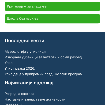
Критеријум за владање
Школа без насиља
Последње вести
Музеологија у учионици
Изабрани уџбеници за четврти и осми разред
Упис
Упис првака 2026.
Упис деце у припремни предшколски програм
Најчитанији садржај
Разредна настава
Наставне и ваннаставне активности
Запослени