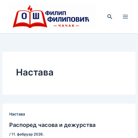
Пређи
на
Претрага
садржај
Настава
Настава
Распоред часова и дежурства
/
11. фебруар 2026.