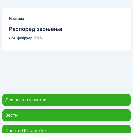
Настава
Распоред звоњења
/
24. фебруар 2016.
Дешавања у школи
Вести
Савети ПП службе