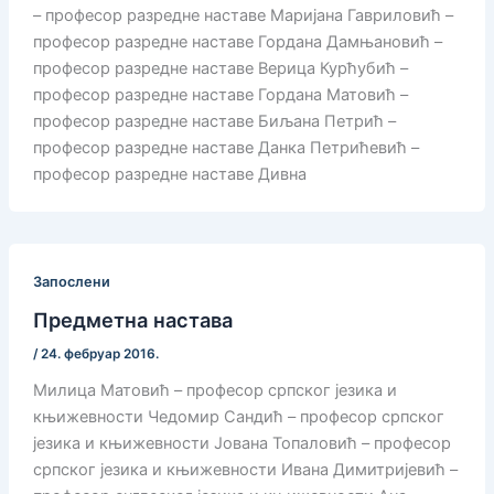
– професор разредне наставе Маријана Гавриловић –
професор разредне наставе Гордана Дамњановић –
професор разредне наставе Верица Курћубић –
професор разредне наставе Гордана Матовић –
професор разредне наставе Биљана Петрић –
професор разредне наставе Данка Петрићевић –
професор разредне наставе Дивна
Запослени
Предметна настава
/
24. фебруар 2016.
Милица Матовић – професор српског језика и
књижевности Чедомир Сандић – професор српског
језика и књижевности Јована Топаловић – професор
српског језика и књижевности Ивана Димитријевић –