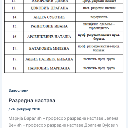
Запослени
Разредна настава
/
24. фебруар 2016.
Марија Баралић – професор разредне наставе Јелена
Вемић – професор разредне наставе Драгана Вујовић