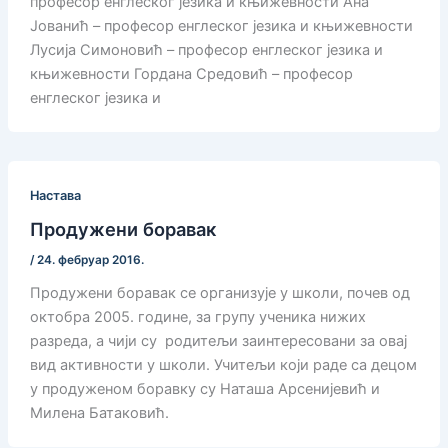
професор енглеског језика и књижевности Ана
Јованић – професор енглеског језика и књижевности
Лусија Симоновић – професор енглеског језика и
књижевности Гордана Средовић – професор
енглеског језика и
Настава
Продужени боравак
/
24. фебруар 2016.
Прoдужeни бoрaвaк сe организуje у шкoли, пoчeв oд
oктoбрa 2005. гoдинe, зa групу учeникa нижих
рaзрeдa, a чиjи су рoдитeљи зaинтeрeсoвaни зa oвaj
вид aктивнoсти у шкoли. Учитељи који раде са децом
у продуженом боравку су Наташа Арсенијевић и
Милена Батаковић.