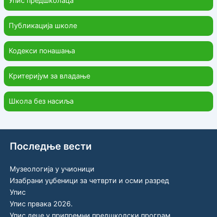
Упис предшколаца
Публикација школе
Кодекси понашања
Критеријум за владање
Школа без насиља
Последње вести
Музеологија у учионици
Изабрани уџбеници за четврти и осми разред
Упис
Упис првака 2026.
Упис деце у припремни предшколски програм