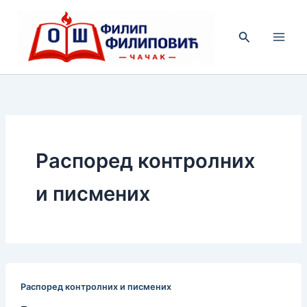
Пређи
на
Претрага
садржај
Распоред контролних
и писмених
Распоред контролних и писмених