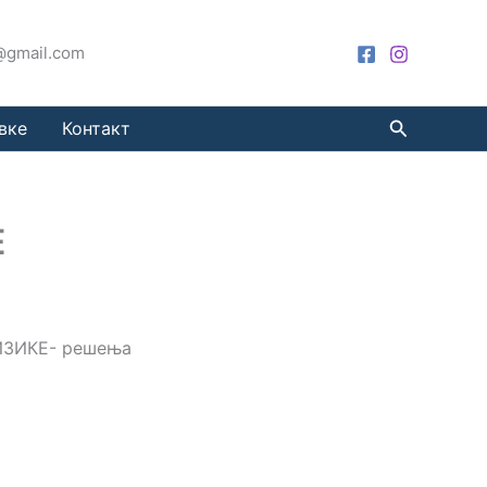
a@gmail.com
Претрага
вке
Контакт
Е
ЗИКЕ- решења