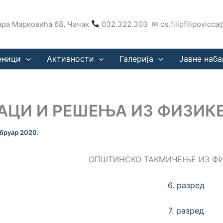
ра Марковића 68, Чачак
032.322.303 ✉ os.filipfilipovicc
еници
Активности
Галерија
Јавне наба
АЦИ И РЕШЕЊА ИЗ ФИЗИК
ебруар 2020.
ОПШТИНСКО ТАКМИЧЕЊЕ ИЗ ФИ
6. разред
7. разред