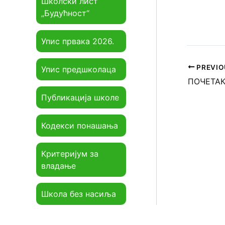
Школски лист
„Будућност“
Упис првака 2026.
PREVIO
Упис предшколаца
ПОЧЕТАК
Публикација школе
Кодекси понашања
Критеријум за
владање
Школа без насиља