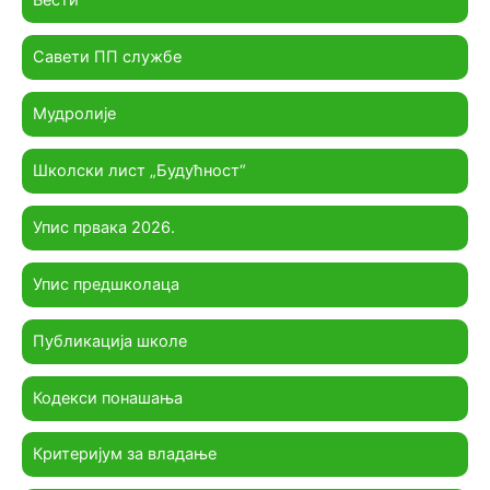
Савети ПП службе
Мудролије
Школски лист „Будућност“
Упис првака 2026.
Упис предшколаца
Публикација школе
Кодекси понашања
Критеријум за владање