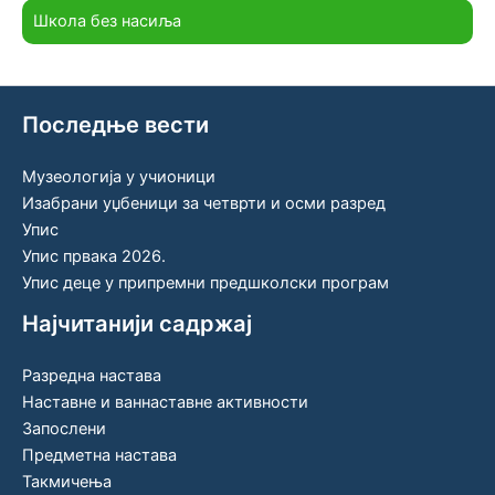
Школа без насиља
Последње вести
Музеологија у учионици
Изабрани уџбеници за четврти и осми разред
Упис
Упис првака 2026.
Упис деце у припремни предшколски програм
Најчитанији садржај
Разредна настава
Наставне и ваннаставне активности
Запослени
Предметна настава
Такмичења