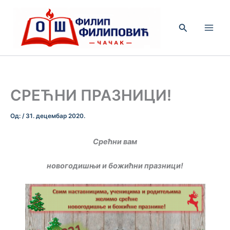
Пређи
на
Претрага
садржај
СРЕЋНИ ПРАЗНИЦИ!
Од:
/
31. децембар 2020.
Срећни вам
новогодишњи и божићни празници!