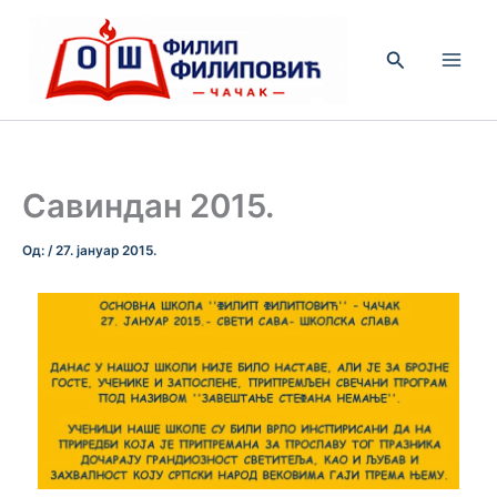
Пређи
на
Претрага
садржај
Савиндан 2015.
Од:
/
27. јануар 2015.