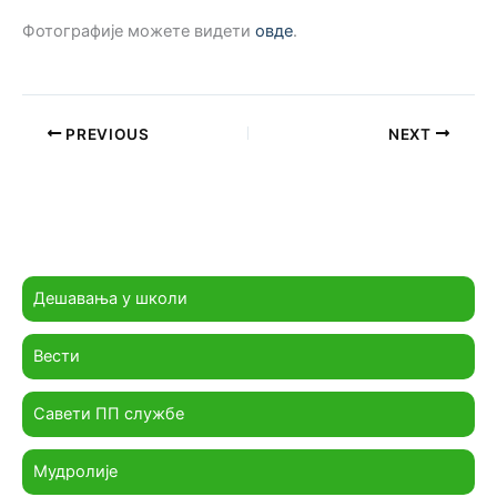
Фотографије можете видети
овде
.
PREVIOUS
NEXT
Дешавања у школи
Вести
Савети ПП службе
Мудролије