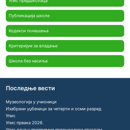
Упис предшколаца
Публикација школе
Кодекси понашања
Критеријум за владање
Школа без насиља
Последње вести
Музеологија у учионици
Изабрани уџбеници за четврти и осми разред
Упис
Упис првака 2026.
Упис деце у припремни предшколски програм