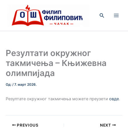
Пређи
на
Претрага
садржај
Резултати окружног
такмичења – Књижевна
олимпијада
Од:
/
7. март 2026.
Резултате окружног такмичења можете преузети
овде
.
PREVIOUS
NEXT