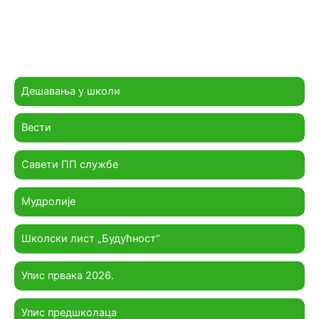
Дешавања у школи
Вести
Савети ПП службе
Мудролије
Школски лист „Будућност“
Упис првака 2026.
Упис предшколаца