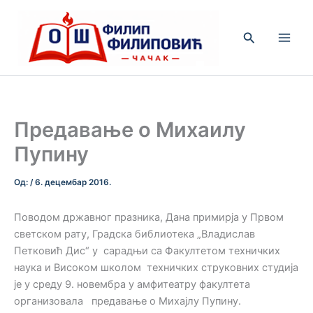
Пређи
на
Претрага
садржај
Предавање о Михаилу
Пупину
Од:
/
6. децембар 2016.
Поводом државног празника, Дана примирја у Првом
светском рату, Градска библиотека „Владислав
Петковић Дис“ у сарадњи са Факултетом техничких
наука и Високом школом техничких струковних студија
је у среду 9. новембра у амфитеатру факултета
организовала предавање о Михајлу Пупину.