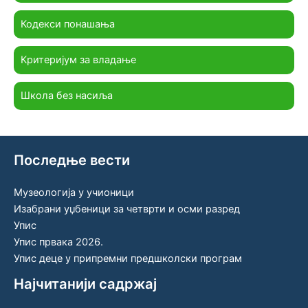
Кодекси понашања
Критеријум за владање
Школа без насиља
Последње вести
Музеологија у учионици
Изабрани уџбеници за четврти и осми разред
Упис
Упис првака 2026.
Упис деце у припремни предшколски програм
Најчитанији садржај