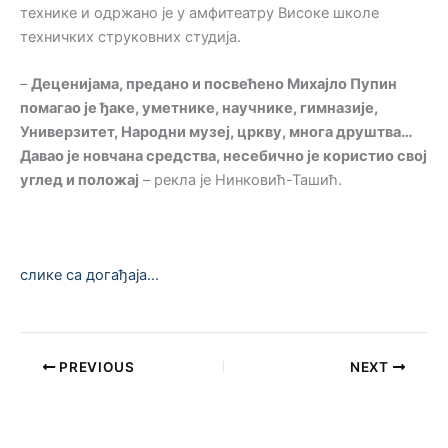
технике и одржано је у амфитеатру Високе школе
техничких струковних студија.
–
Деценијама, предано и посвећено Михајло Пупин
помагао је ђаке, уметнике, научнике, гимназије,
Универзитет, Народни музеј, цркву, многа друштва…
Давао је новчана средства, несебично је користио свој
углед и положај
– рекла је Нинковић-Ташић.
слике са догађаја…
PREVIOUS
NEXT