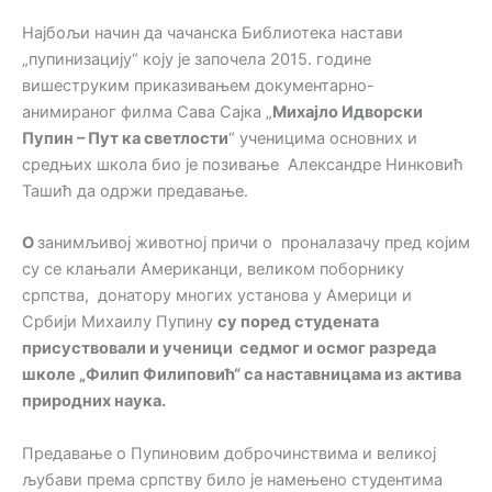
Најбољи начин да чачанска Библиотека настави
„пупинизацију“ коју је започела 2015. године
вишеструким приказивањем документарно-
анимираног филма Сава Сајка „
Михајло Идворски
Пупин – Пут ка светлости
“ ученицима основних и
средњих школа био је позивање Александре Нинковић
Ташић да одржи предавање.
О
занимљивој животној причи о проналазачу пред којим
су се клањали Американци, великом поборнику
српства, донатору многих установа у Америци и
Србији Михаилу Пупину
су поред студената
присуствовали и ученици седмог и осмог разреда
школе „Филип Филиповић“ са наставницама из актива
природних наука.
Предавање о Пупиновим доброчинствима и великој
љубави према српству било је намењено студентима