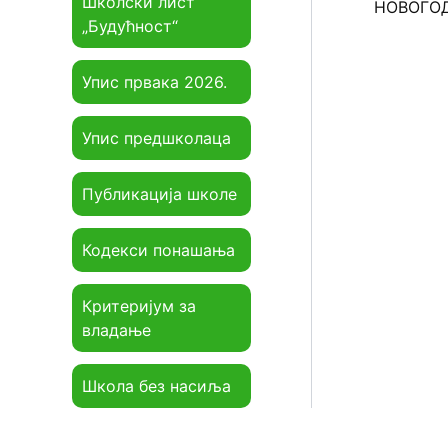
Школски лист
„Будућност“
Упис првака 2026.
Упис предшколаца
Публикација школе
Кодекси понашања
Критеријум за
владање
Школа без насиља