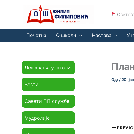
Пређи
на
Светоза
садржај
Почетна
О школи
Настава
Уч
План
Дешавања у школи
Од:
/
20. ја
Вести
Савети ПП службе
Мудролије
PREVIO