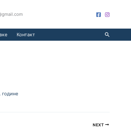
a@gmail.com
Претрага
вке
Контакт
. године
NEXT