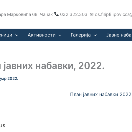
ра Марковића 68, Чачак
032.322.303 ✉ os.filipfilipovicc
еници
Активности
Галерија
Јавне наба
 јавних набавки, 2022.
нуар 2022.
План јавних набавки 2022
US