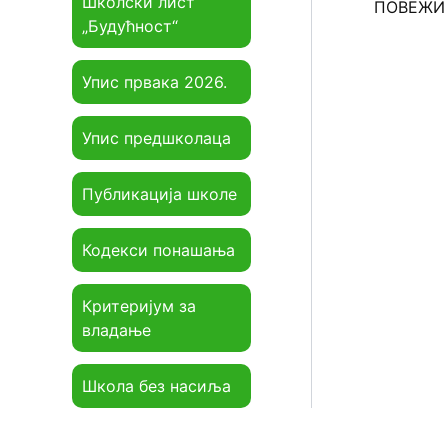
Школски лист
ПОВЕЖИ
„Будућност“
Упис првака 2026.
Упис предшколаца
Публикација школе
Кодекси понашања
Критеријум за
владање
Школа без насиља