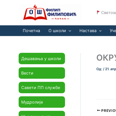
Пређи
на
Светоза
садржај
Почетна
О школи
Настава
Уч
ОКР
Дешавања у школи
Од:
/
21. ап
Вести
Савети ПП службе
Мудролије
PREVIO