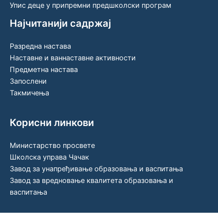
Упис деце у припремни предшколски програм
Најчитанији садржај
Разредна настава
Наставне и ваннаставне активности
Предметна настава
Запослени
Такмичења
Корисни линкови
Министарство просвете
Школска управа Чачак
Завод за унапређивање образовања и васпитања
Завод за вредновање квалитета образовања и
васпитања