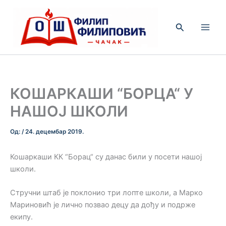
Пређи
на
Претрага
садржај
КОШАРКАШИ “БОРЦА“ У
НАШОЈ ШКОЛИ
Од:
/
24. децембар 2019.
Кошаркаши КК “Борац“ су данас били у посети нашој
школи.
Стручни штаб је поклонио три лопте школи, а Марко
Мариновић је лично позвао децу да дођу и подрже
екипу.