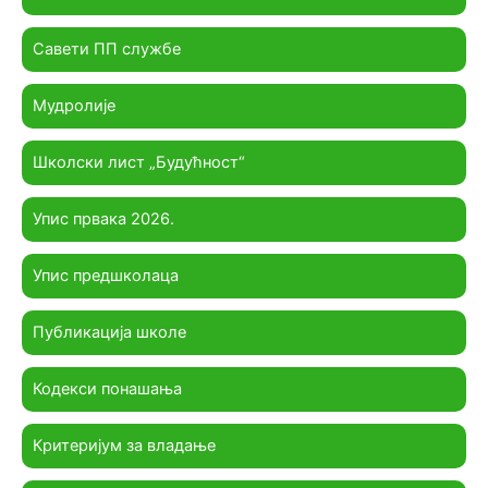
Савети ПП службе
Мудролије
Школски лист „Будућност“
Упис првака 2026.
Упис предшколаца
Публикација школе
Кодекси понашања
Критеријум за владање