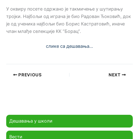
У оквиру посете одржано је такмичење у шутирању
тројки. Најбољи од играча је био Радован Ђоковић, док
је од ученика најбољи био Борис Кастратовић, иначе
члан млађе селекције КК “Борац“.
слике са дешавања…
PREVIOUS
NEXT
Дешавања у школи
Вести