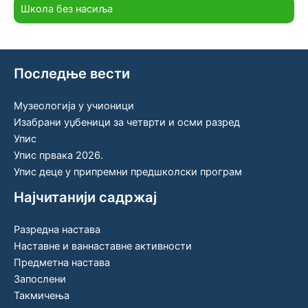
Школа без насиља
Последње вести
Музеологија у учионици
Изабрани уџбеници за четврти и осми разред
Упис
Упис првака 2026.
Упис деце у припремни предшколски програм
Најчитанији садржај
Разредна настава
Наставне и ваннаставне активности
Предметна настава
Запослени
Такмичења