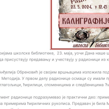
ријама школске библиотеке, 23. маја, уочи Дана наше 
да присуствују предавању и учествују у радионици из к
Анђелија Обреновић је својим вршњацима изложила под
 Методија. У првом делу радионице осмаци су имали пр
 глагољици, ћирилици, споменицима и следбеницима Ћ
гмент радионице подразумевао је практични део: прим
на примерима ћириличних рукописа. Предавач је била М