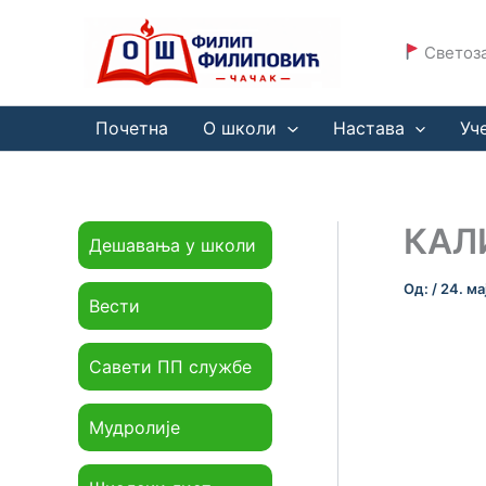
Пређи
на
Светоза
садржај
Почетна
О школи
Настава
Уч
КАЛ
Дешавања у школи
Од:
/
24. ма
Вести
Савети ПП службе
Мудролије