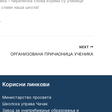
ика – ћирилична слова којима су ученици
 слави наша школа!
…
NEXT
OРГАНИЗОВАНА ПРИЧАОНИЦА УЧЕНИКА
Корисни линкови
Министарство просвете
Школска управа Чачак
Завод за унапређивање образовања и