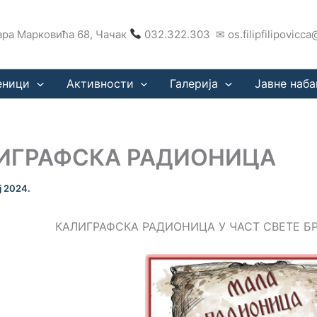
ра Марковића 68, Чачак
032.322.303 ✉ os.filipfilipovicc
еници
Активности
Галерија
Јавне наба
ИГРАФСКА РАДИОНИЦА
ј 2024.
КАЛИГРАФСКА РАДИОНИЦА У ЧАСТ СВЕТЕ Б