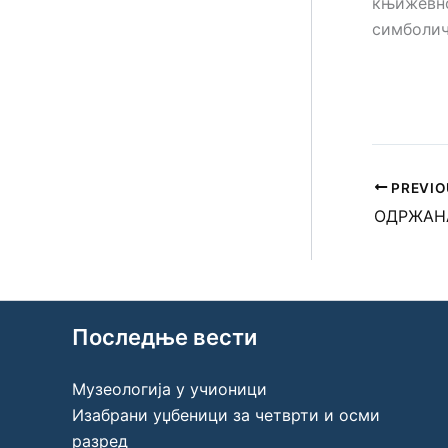
књижевно
симболич
PREVIO
Последње вести
Музеологија у учионици
Изабрани уџбеници за четврти и осми
разред