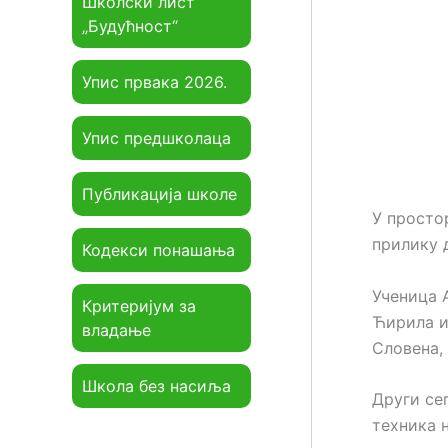
Школски лист
„Будућност“
Упис првака 2026.
Упис предшколаца
Публикација школе
У просто
прилику 
Кодекси понашања
Ученица 
Критеријум за
Ћирила и
владање
Словена,
Школа без насиља
Други се
техника 