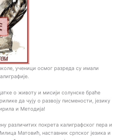
школе, ученици осмог разреда су имали
алиграфије.
атке о животу и мисији солунске браће
илике да чују о развоју писмености, језику
ирила и Методија!
ену различитих покрета калиграфског пера и
илица Матовић, наставник српског језика и