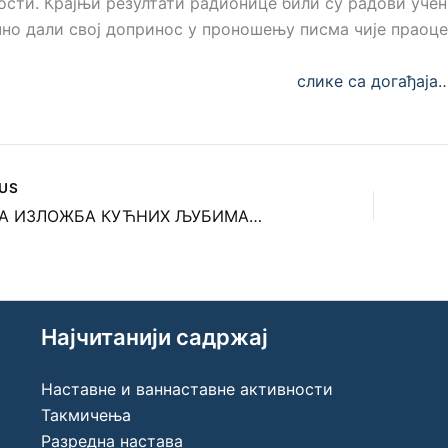
сти. Крајњи резултати радионице били су радови учен
но дали свој допринос у проношењу писма чије праоце
слике са догађаја
US
ОДРЖАНА ИЗЛОЖБА КУЋНИХ ЉУБИМАЦА!
Најчитанији садржај
Наставне и ваннаставне активности
Такмичења
Разредна настава