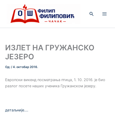
Пређи
на
Претрага
садржај
ИЗЛЕТ НА ГРУЖАНСКО
ЈЕЗЕРО
Од:
/
4. октобар 2016.
Европски викенд посматрања птица, 1. 10. 2016. је био
разлог посете наших ученика Гружанском језеру.
детаљније….