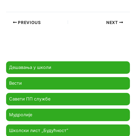
PREVIOUS
NEXT
Дешавања у школи
Вести
Савети ПП службе
Мудролије
Школски лист „Будућност“