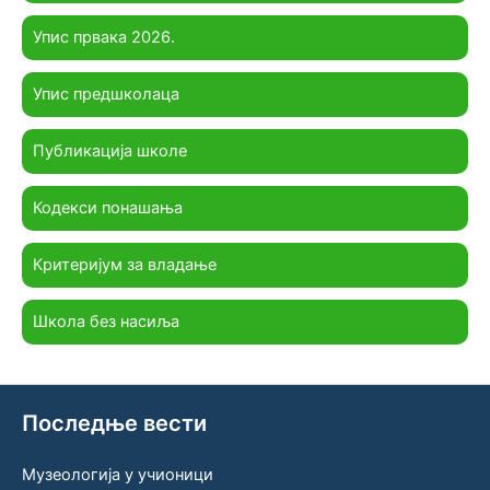
Упис првака 2026.
Упис предшколаца
Публикација школе
Кодекси понашања
Критеријум за владање
Школа без насиља
Последње вести
Музеологија у учионици