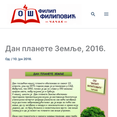
Пређи
на
Претрага
садржај
Дан планете Земље, 2016.
Од:
/
10. јун 2016.