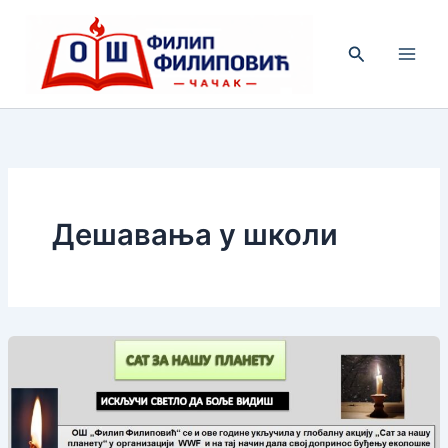
Пређи
на
Претрага
садржај
Дешавања у школи