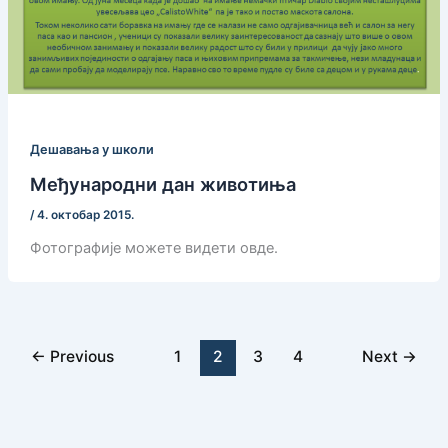
Дешавања у школи
Meђунaрoдни дaн живoтињa
/
4. октобар 2015.
Фотографије можете видети овде.
←
Previous
1
2
3
4
Next
→