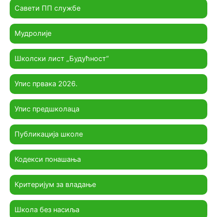
Савети ПП службе
Мудролије
Школски лист „Будућност“
Упис првака 2026.
Упис предшколаца
Публикација школе
Кодекси понашања
Критеријум за владање
Школа без насиља