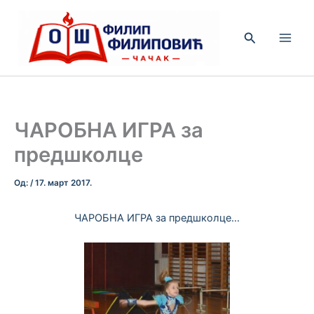
Пређи
на
Претрага
садржај
ЧАРОБНА ИГРА за
предшколце
Од:
/
17. март 2017.
ЧАРОБНА ИГРА за предшколце…