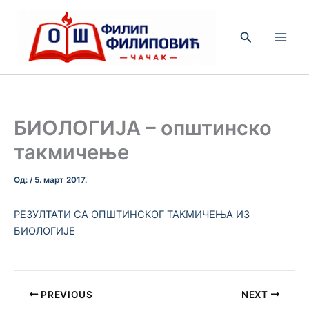
Пређи
на
Претрага
садржај
БИОЛОГИЈА – општинско
такмичење
Од:
/
5. март 2017.
РЕЗУЛТАТИ СА ОПШТИНСКОГ ТАКМИЧЕЊА ИЗ
БИОЛОГИЈЕ
PREVIOUS
NEXT