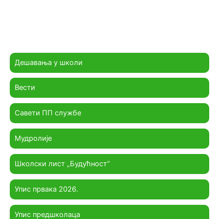
Дешавања у школи
Вести
Савети ПП службе
Мудролије
Школски лист „Будућност“
Упис првака 2026.
Упис предшколаца